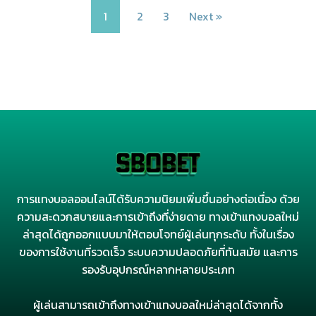
1
2
3
Next »
การแทงบอลออนไลน์ได้รับความนิยมเพิ่มขึ้นอย่างต่อเนื่อง ด้วย
ความสะดวกสบายและการเข้าถึงที่ง่ายดาย ทางเข้าแทงบอลใหม่
ล่าสุดได้ถูกออกแบบมาให้ตอบโจทย์ผู้เล่นทุกระดับ ทั้งในเรื่อง
ของการใช้งานที่รวดเร็ว ระบบความปลอดภัยที่ทันสมัย และการ
รองรับอุปกรณ์หลากหลายประเภท
ผู้เล่นสามารถเข้าถึงทางเข้าแทงบอลใหม่ล่าสุดได้จากทั้ง