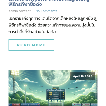
พิธีกรกีฬาชื่อดัง
admin content
No Comments
เอกราช เก่งทุกทาง เติบโตจากเด็กหลงใหลลูกหนัง สู่
พิธีกรกีฬาชื่อดัง ด้วยความท้าทายและความมุ่งมั่นใน
การทำสิ่งที่รักอย่างไม่ย่อท้อ
READ MORE
April 16, 2026