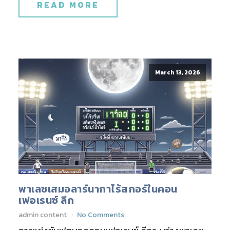
READ MORE
March 13, 2026
พาเลซเสมอลาร์นากาไร้สกอร์ในคอน
เฟอเรนซ์ ลีก
admin content
No Comments