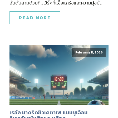
อันดับสามด้วยทีมเวิร์คที่แข็งแกร่งและความมุ่งมั่น
READ MORE
February 11, 2026
เรอัล มาดริดซิวเคตาเฟ แมนยูเฉือน