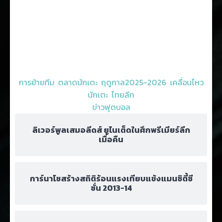
เป็นที่แน่นอนว่าความเคลื่อนไหวอันเข้มข้นนี้จะทำให้ฤดูกาล
ไทยลีก 2025-2026 กลายเป็นปีหนึ่งที่น่าจดจำและมีสีสัน
มากยิ่งขึ้น
การย้ายทีม
,
ตลาดนักเตะ
,
ฤดูกาล2025-2026
,
เคลื่อนไหว
นักเตะ
,
ไทยลีก
ข่าวฟุตบอล
ลิเวอร์พูลเสมอลีดส์ ยูไนเต็ดในศึกพรีเมียร์ลีก
เมื่อคืน
การ์นาโชสร้างสถิติร้อนแรงเทียบแข้งแมนซิตี้ซี
ซั่น 2013-14