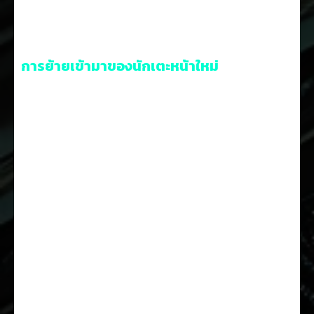
กลยุทธ์ใหม่ในการแข่งขันอย่างเต็มที่
การย้ายเข้ามาของนักเตะหน้าใหม่
การเซ็นสัญญากับนักเตะหน้าใหม่ได้รับความสนใจจากแฟน
บอลหลาย ๆ ทีม ไม่ว่าจะเป็นทีมใหญ่หรือทีมเล็ก การเข้ามา
ของนักเตะใหม่หมายถึงการเพิ่มพูนในด้านของฝีเท้าและ
ศักยภาพทีม ซึ่งจะเห็นได้จากหลายสโมสรที่ตัดสินใจดึงตัว
นักเตะต่างชาติมาเพื่อเพิ่มความแข็งแกร่ง
หนึ่งในทีมที่ได้รับความสนใจคือทีมบางกอก ยูไนเต็ด ที่ได้นำ
เข้ากองหน้าชาวบราซิล วัย 23 ปี เข้ามาเสริมทัพ โดยหวังว่าผู้
เล่นรายนี้จะสามารถเพิ่มศักดิ์ศรีให้กับทีมในการล่าประตูได้
เป็นอย่างดี