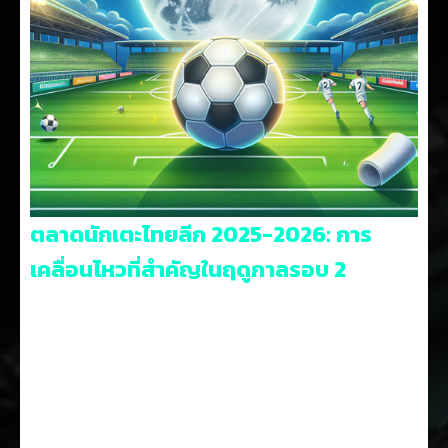
ตลาดนักเตะไทยลีก 2025-2026: การ
เคลื่อนไหวที่สำคัญในฤดูกาลรอบ 2
ตลาดนักเตะในฤดูกาล 2025-2026 ของไทยลีกได้เกิดการ
เคลื่อนไหวที่น่าจับตามองอย่างยิ่งในรอบ 2 นี้ ทั้งการย้ายเข้า
มาและย้ายออกที่มีผลกระทบต่อสมดุลของทีมอย่างมาก ความ
เข้มข้นในฤดูกาลนี้สร้างความท้าทายให้แต่ละทีมต้องเตรียม