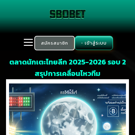
เข้าสู่ระบบ
สมัครสมาชิก
ตลาดนักเตะไทยลีก 2025-2026 รอบ 2
สรุปการเคลื่อนไหวทีม