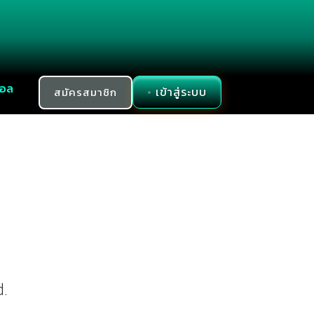
บอล
เข้าสู่ระบบ
สมัครสมาชิก
.