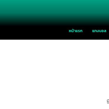
หน้าแรก
แทงบอล