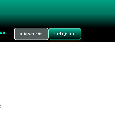
บอล
เข้าสู่ระบบ
สมัครสมาชิก
.